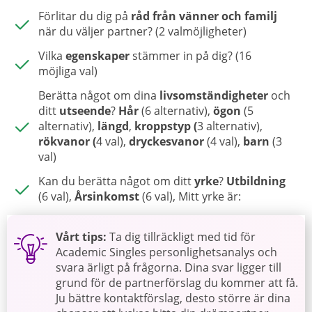
Förlitar du dig på
råd från vänner och familj
när du väljer partner? (2 valmöjligheter
)
Vilka
egenskaper
stämmer in på dig? (16
möjliga val)
Berätta något om dina
livsomständigheter
och
ditt
utseende
?
Hår
(6 alternativ),
ögon
(5
alternativ),
längd
,
kroppstyp (
3 alternativ),
rökvanor (
4 val),
dryckesvanor
(4 val),
barn
(3
val)
Kan du berätta något om ditt
yrke
?
Utbildning
(6 val),
Årsinkomst
(6 val), Mitt yrke är:
Vårt tips
:
Ta dig tillräckligt med tid för
Academic Singles personlighetsanalys och
svara ärligt på frågorna. Dina svar ligger till
grund för de partnerförslag du kommer att få.
Ju bättre kontaktförslag, desto större är dina