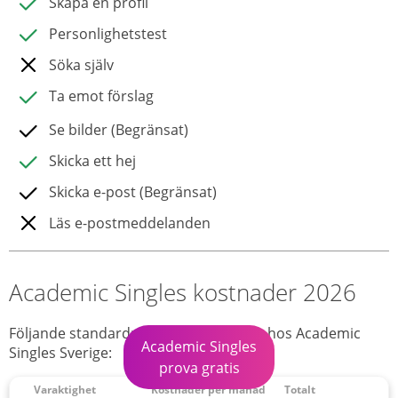
Skapa en profil
Personlighetstest
Söka själv
Ta emot förslag
Se bilder (Begränsat)
Skicka ett hej
Skicka e-post (Begränsat)
Läs e-postmeddelanden
Academic Singles kostnader 2026
Följande standardpriser är tillgängliga hos Academic
Academic Singles
Singles Sverige:
prova gratis
Varaktighet
Kostnader per månad
Totalt