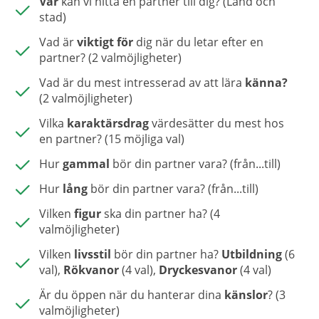
Var
kan vi hitta en partner till dig? (Land och
stad)
Vad är
viktigt för
dig när du letar efter en
partner? (2 valmöjligheter)
Vad är du mest intresserad av att lära
känna?
(2 valmöjligheter)
Vilka
karaktärsdrag
värdesätter du mest hos
en partner? (15 möjliga val)
Hur
gammal
bör din partner vara? (från...till)
Hur
lång
bör din partner vara? (från...till)
Vilken
figur
ska din partner ha? (4
valmöjligheter)
Vilken
livsstil
bör din partner ha?
Utbildning
(6
val),
Rökvanor
(4 val),
Dryckesvanor
(4 val)
Är du öppen när du hanterar dina
känslor
? (3
valmöjligheter)