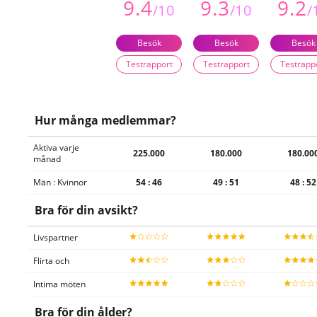
9.4
9.3
9.2
Besök
Besök
Besök
Testrapport
Testrapport
Testrapp
Hur många medlemmar?
Aktiva varje
225.000
180.000
180.00
månad
Män : Kvinnor
54 : 46
49 : 51
48 : 52
Bra för din avsikt?
Livspartner
Flirta och
Intima möten
Bra för din ålder?