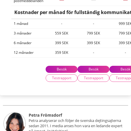
postmeddelanden
Kostnader per månad för fullständig kommunikati
1 månad
-
-
999 SE
3 månader
559 SEK
799 SEK
799 SE
6 månader
399 SEK
399 SEK
399 SE
12 månader
359 SEK
-
-
Besök
Besök
Besök
Testrapport
Testrapport
Testrapp
Petra Frömsdorf
Petra analyserar och följer de svenska dejtingsajterna
sedan 2011. I media anses hon vara en ledande expert